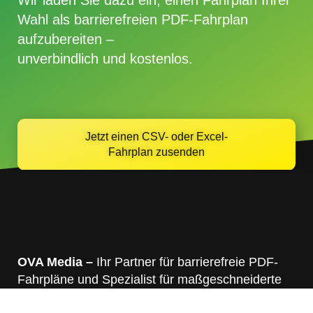
Wir laden Sie dazu ein, einen
Fahrplan Ihrer
Wahl als barrierefreien PDF-Fahrplan
aufzubereiten –
unverbindlich
und
kostenlos
.
Jetzt einen CSV- oder Excel-
Fahrplan zusenden
OVA Media –
Ihr Partner für barrierefreie PDF-
Fahrpläne und Spezialist für maßgeschneiderte
Lösungen für den ÖPNV.