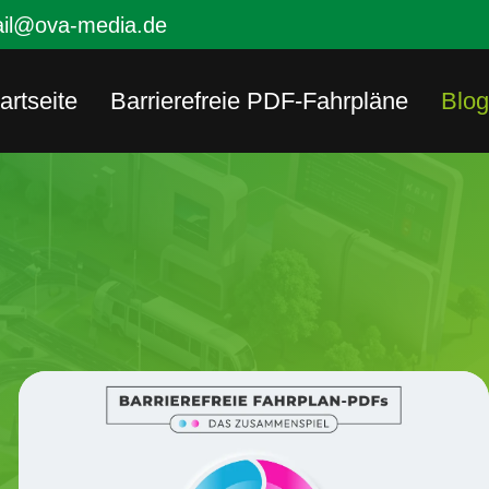
il@ova-media.de
artseite
Barrierefreie PDF-Fahrpläne
Blog