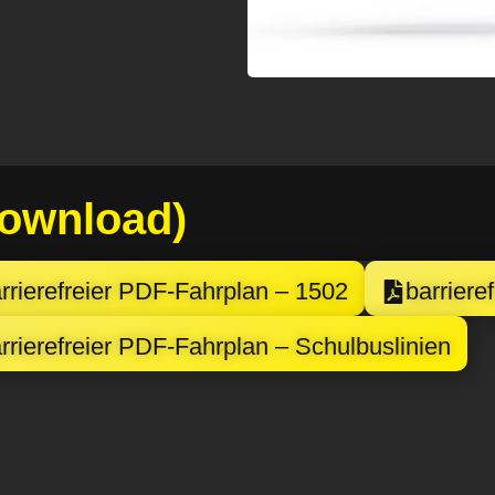
ownload)
rrierefreier PDF-Fahrplan – 1502
barriere
rrierefreier PDF-Fahrplan – Schulbuslinien