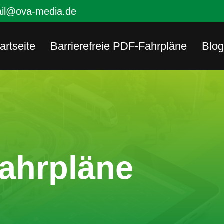
il@ova-media.de
artseite
Barrierefreie PDF-Fahrpläne
Blog
Fahrpläne