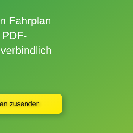
en
Fahrplan
n PDF-
verbindlich
lan zusenden