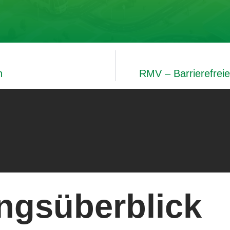
n
RMV – Barrierefreie
ngsüberblick