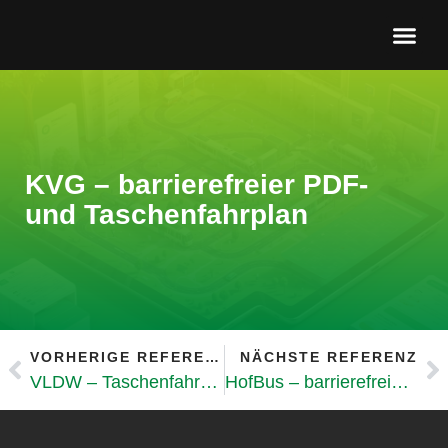
Barrierefreie P
KVG – barrierefreier PDF-
und Taschenfahrplan
VORHERIGE REFERENZ
NÄCHSTE REFERENZ
VLDW – Taschenfahrplan der Linie 24/240
HofBus – barrierefreie PDF-Fahrpläne